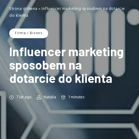
Strona główna
»
Influencer marketing sposobem na dotarcie
do klienta
Firma i Biznes
Influencer marketing
sposobem na
dotarcie do klienta
7 lat ago
Natalia
1
minutes