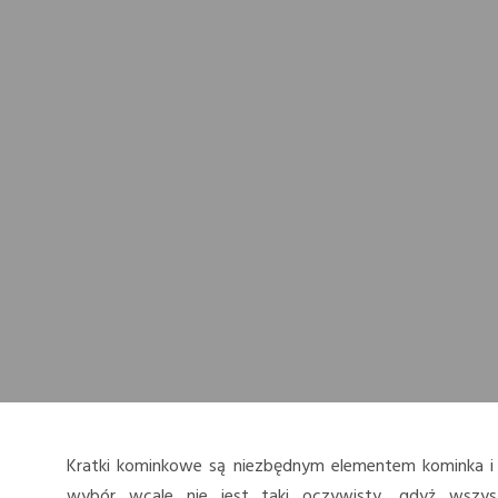
Kratki kominkowe są niezbędnym elementem kominka i 
wybór wcale nie jest taki oczywisty, gdyż wszyst