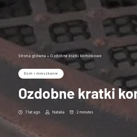
Strona główna
»
Ozdobne kratki kominkowe
Dom i mieszkanie
Ozdobne kratki k
7 lat ago
Natalia
2
minutes