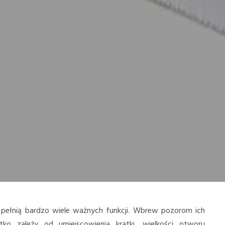
pełnią bardzo wiele ważnych funkcji. Wbrew pozorom ich
ko zależy od umiejscowienia kratki, wielkości otworu