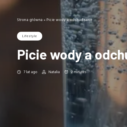
Strona główna
»
Picie wody a odchudzanie
Lifestyle
Picie wody a odch
7 lat ago
Natalia
2
minutes