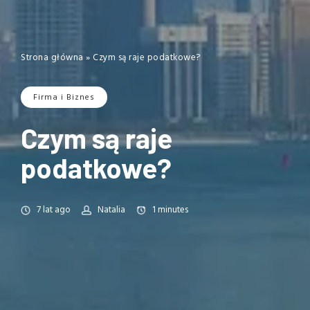
Strona główna
»
Czym są raje podatkowe?
Firma i Biznes
Czym są raje
podatkowe?
7 lat ago
Natalia
1
minutes