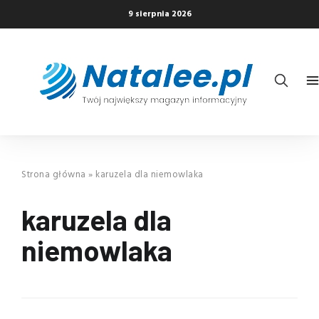
9 sierpnia 2026
Strona główna
»
karuzela dla niemowlaka
karuzela dla
niemowlaka