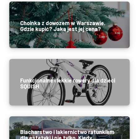
Choinka z dowozem w Warszawie.
Gdzie kupić? Jaka jest jej cena?
Funkcjonalne i lekkie rowery dla dzieci
SQUISH
Blacharstwo i lakiernictwo ratunkiem
dla estetyki i nie tylko. Kiedy